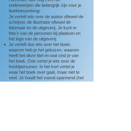
onderwerpen die belangrijk zijn voor je
boekbespreking:
Je vertelt iets over de auteur oftewel de
schrijver, de illustrator oftewel de
tekenaar en de uitgeverij. Je kunt er
foto’s van de personen bij plaatsen en
het logo van de uitgeverij.
Je vertelt dus iets over het boek;
waarom heb je het gekozen, waarom
heeft het deze titel en wat vind je van
het boek. Ook vertel je iets over de
hoofdpersonen. In het kort vertel je
waar het boek over gaat, maar niet te
veel. Je houdt het vooral spannend (het
einde dus niet verklappen!)
Verder lees je een stukje voor. Hiervoor
kies je een stukje dat je leuk vond,
omdat het bijvoorbeeld spannend of
grappig is. Zorg ervoor dat je een
stukje kiest waardoor anderen het ook
willen lezen!
Vertel ook waarom jij vindt dat anderen
het boek moeten lezen, maak hiervoor